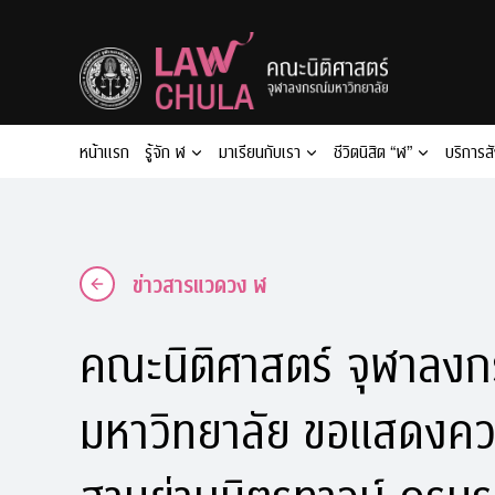
Skip
to
content
หน้าแรก
รู้จัก ฬ
มาเรียนกับเรา
ชีวิตนิสิต “ฬ”
บริการส
ข่าวสารแวดวง ฬ
คณะนิติศาสตร์ จุฬาลงก
มหาวิทยาลัย ขอแสดงควา
สามย่านมิตรทาวน์ ครบร