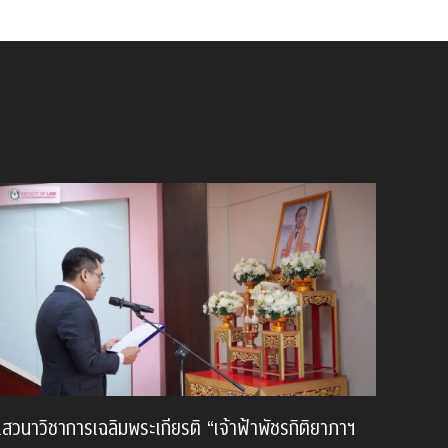
เสวนาวิชาการเฉลิมพระเกียรติ “เจ้าฟ้าพัชรกิติยาภาฯ