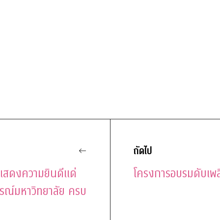
l
ถัดไป
แสดงความยินดีแด่
โครงการอบรมดับเพล
กรณ์มหาวิทยาลัย ครบ