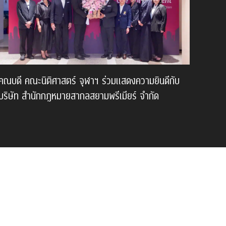
คณบดี คณะนิติศาสตร์ จุฬาฯ ร่วมแสดงความยินดีกับ
บริษัท สำนักกฎหมายสากลสยามพรีเมียร์ จำกัด