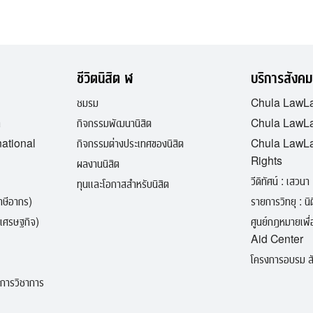
ชีวิตนิสิต ฬ
บริการสังคม
ชมรม
Chula LawL
ต
กิจกรรมพัฒนานิสิต
Chula LawLa
national
กิจกรรมต่างประเทศของนิสิต
Chula LawL
Rights
ผลงานนิสิต
วีดิทัศน์ : เสวนา 
ทุนและโอกาสสำหรับนิสิต
ภาษีอากร)
รายการวิทยุ : นิติ
เศรษฐกิจ)
ศูนย์กฎหมายเพ
Aid Center
โครงการอบรม สั
ิการวิชาการ