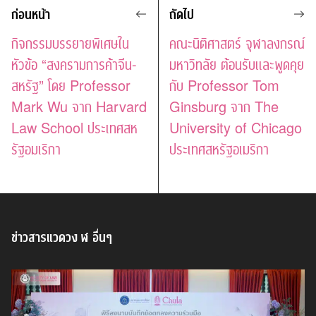
ก่อนหน้า
ถัดไป
กิจกรรมบรรยายพิเศษใน
คณะนิติศาสตร์ จุฬาลงกรณ์
หัวข้อ “สงครามการค้าจีน-
มหาวิทลัย ต้อนรับและพูดคุย
สหรัฐ” โดย Professor
กับ Professor Tom
Mark Wu จาก Harvard
Ginsburg จาก The
Law School ประเทศสห
University of Chicago
รัฐอมเริกา
ประเทศสหรัฐอเมริกา
ข่าวสารแวดวง ฬ อื่นๆ