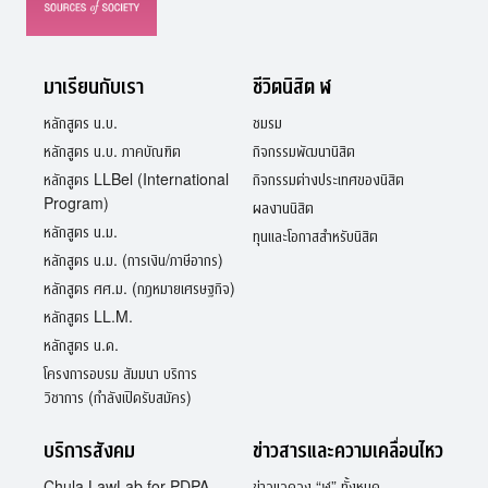
มาเรียนกับเรา
ชีวิตนิสิต ฬ
หลักสูตร น.บ.
ชมรม
หลักสูตร น.บ. ภาคบัณฑิต
กิจกรรมพัฒนานิสิต
หลักสูตร LLBel (International
กิจกรรมต่างประเทศของนิสิต
Program)
ผลงานนิสิต
หลักสูตร น.ม.
ทุนและโอกาสสำหรับนิสิต
หลักสูตร น.ม. (การเงิน/ภาษีอากร)
หลักสูตร ศศ.ม. (กฎหมายเศรษฐกิจ)
หลักสูตร LL.M.
หลักสูตร น.ด.
โครงการอบรม สัมมนา บริการ
วิชาการ (กำลังเปิดรับสมัคร)
บริการสังคม
ข่าวสารและความเคลื่อนไหว
Chula LawLab for PDPA
ข่าวแวดวง “ฬ” ทั้งหมด