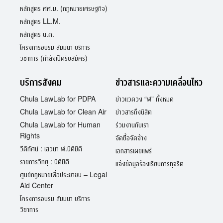
หลักสูตร ศศ.ม. (กฎหมายเศรษฐกิจ)
หลักสูตร LL.M.
หลักสูตร น.ด.
โครงการอบรม สัมมนา บริการ
วิชาการ (กำลังเปิดรับสมัคร)
บริการสังคม
ข่าวสารและความเคลื่อนไหว
Chula LawLab for PDPA
ข่าวแวดวง “ฬ” ทั้งหมด
Chula LawLab for Clean Air
ข่าวสารถึงนิสิต
Chula LawLab for Human
ร่วมงานกับเรา
Rights
จัดซื้อจัดจ้าง
วีดิทัศน์ : เสวนา ฬ.นิติมิติ
เอกสารเผยแพร่
รายการวิทยุ : นิติมิติ
แจ้งข้อมูลร้องเรียนการทุจริต
ศูนย์กฎหมายเพื่อประชาชน – Legal
Aid Center
โครงการอบรม สัมมนา บริการ
วิชาการ