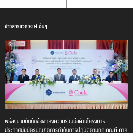
ข่าวสารแวดวง ฬ อื่นๆ
พิธีลงนามบันทึกข้อตกลงความร่วมมือด้านโครงการ
ประกาศนียบัตรบัณฑิตการกำกับการปฏิบัติตามกฎเกณฑ์ ภาค