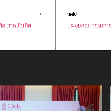
ถัดไป
ณฑิต ภาคบัณฑิต
ประชุมคณะกรรมการว