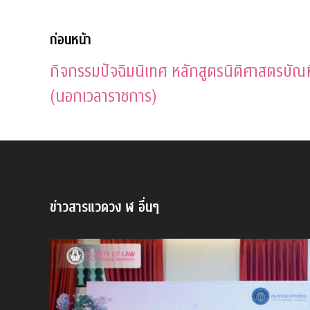
ก่อนหน้า
กิจกรรมปัจฉิมนิเทศ หลักสูตรนิติศาสตรบั
(นอกเวลาราชการ)
ข่าวสารแวดวง ฬ อื่นๆ