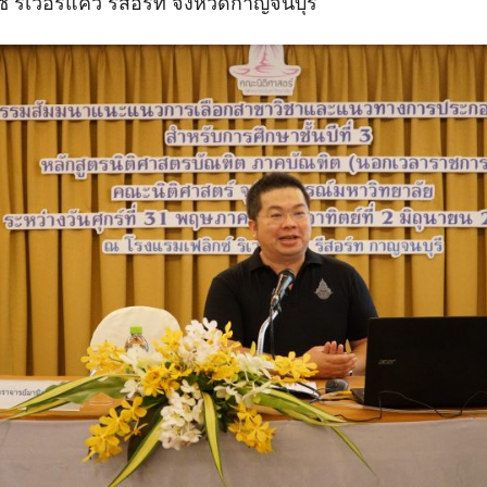
 ริเวอร์แคว รีสอร์ท จังหวัดกาญจนบุรี