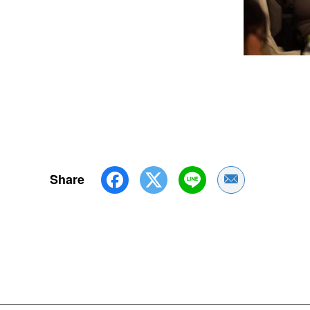
Share
Share by Emai