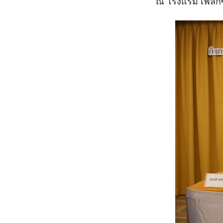
ณ โรงแรม เฟลิกซ์