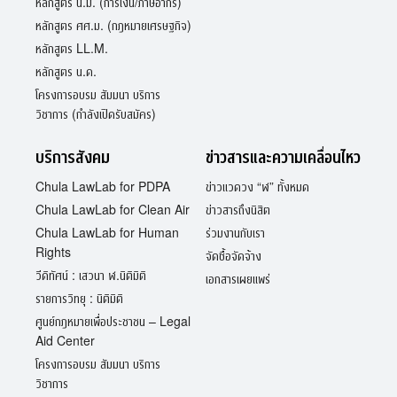
หลักสูตร น.ม. (การเงิน/ภาษีอากร)
หลักสูตร ศศ.ม. (กฎหมายเศรษฐกิจ)
หลักสูตร LL.M.
หลักสูตร น.ด.
โครงการอบรม สัมมนา บริการ
วิชาการ (กำลังเปิดรับสมัคร)
บริการสังคม
ข่าวสารและความเคลื่อนไหว
Chula LawLab for PDPA
ข่าวแวดวง “ฬ” ทั้งหมด
Chula LawLab for Clean Air
ข่าวสารถึงนิสิต
Chula LawLab for Human
ร่วมงานกับเรา
Rights
จัดซื้อจัดจ้าง
วีดิทัศน์ : เสวนา ฬ.นิติมิติ
เอกสารเผยแพร่
รายการวิทยุ : นิติมิติ
ศูนย์กฎหมายเพื่อประชาชน – Legal
Aid Center
โครงการอบรม สัมมนา บริการ
วิชาการ