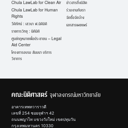
Chula LawLab for Clean Air
ข่าวสารถึงนิสิต
Chula LawLab for Human
ร่วมงานกับเรา
Rights
จัดซื้อจัดจ้าง
วีดิทัศน์ : เสวนา ฬ.นิติมิติ
เอกสารเผยแพร่
รายการวิทยุ : นิติมิติ
ศูนย์กฎหมายเพื่อประชาชน – Legal
Aid Center
โครงการอบรม สัมมนา บริการ
วิชาการ
คณะนิติศาสตร์
จุฬาลงกรณ์มหาวิทยาลัย
อาคารเทพทวาราวดี
เลขที่ 254 ซอยจุฬาฯ 42
ถนนพญาไท แขวงวังใหม่ เขตปทุมวัน
กรุงเทพมหานคร 10330