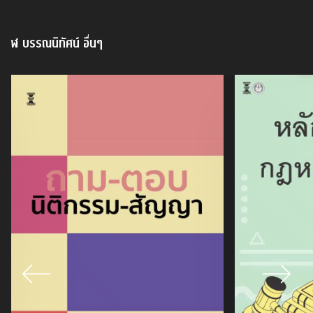
ฬ บรรณนิทัศน์
อื่นๆ