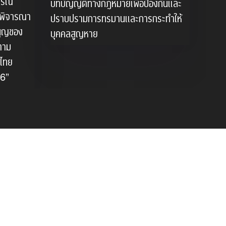
ูรณ์
บทบัญญัติทางกฎหมายเพื่อป้องกันและ
ารพิจารณา
ปราบปรามการทรมานและการกระทำให้
นูญของ
บุคคลสูญหาย
 ตาม
รไทย
56”