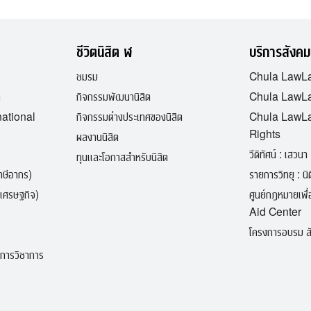
ชีวิตนิสิต ฬ
บริการสังคม
ชมรม
Chula LawL
ต
กิจกรรมพัฒนานิสิต
Chula LawLa
national
กิจกรรมต่างประเทศของนิสิต
Chula LawL
Rights
ผลงานนิสิต
วีดิทัศน์ : เสวนา 
ทุนและโอกาสสำหรับนิสิต
ภาษีอากร)
รายการวิทยุ : นิติ
เศรษฐกิจ)
ศูนย์กฎหมายเพ
Aid Center
โครงการอบรม สั
ิการวิชาการ