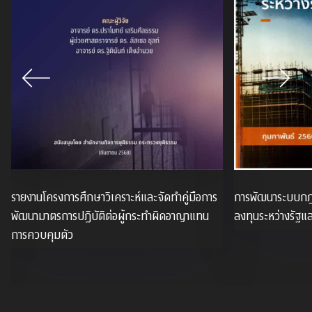
รายงานโครงการศึกษาวิเคราะห์และจัดทําคู่มือการ
การพัฒนาระบบกฎห
พัฒนามาตรการปฏิบัติต่อผู้กระทําผิดอาญาแทน
ลงทุนระหว่างรัฐ
การควบคุมตัว