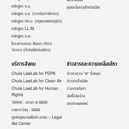
หลักสูตร น.ม.
ทุนและโอกาสสำหรับนิสิต
หลักสูตร น.ม. (การเงิน/ภาษีอากร)
หลักสูตร ศศ.ม. (กฎหมายเศรษฐกิจ)
หลักสูตร LL.M.
หลักสูตร น.ด.
โครงการอบรม สัมมนา บริการ
วิชาการ (กำลังเปิดรับสมัคร)
บริการสังคม
ข่าวสารและความเคลื่อนไหว
Chula LawLab for PDPA
ข่าวแวดวง “ฬ” ทั้งหมด
Chula LawLab for Clean Air
ข่าวสารถึงนิสิต
Chula LawLab for Human
ร่วมงานกับเรา
Rights
จัดซื้อจัดจ้าง
วีดิทัศน์ : เสวนา ฬ.นิติมิติ
เอกสารเผยแพร่
รายการวิทยุ : นิติมิติ
ศูนย์กฎหมายเพื่อประชาชน – Legal
Aid Center