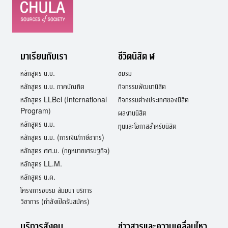
ประเมิน
ผล
สัมฤทธิ์
ของ
กฎหมาย
(REGULATORY
มาเรียนกับเรา
ชีวิตนิสิต ฬ
IMPACT
หลักสูตร น.บ.
ชมรม
ASSESSMENT
(RIA))
หลักสูตร น.บ. ภาคบัณฑิต
กิจกรรมพัฒนานิสิต
หลักสูตร LLBel (International
กิจกรรมต่างประเทศของนิสิต
Program)
ผลงานนิสิต
หลักสูตร น.ม.
ทุนและโอกาสสำหรับนิสิต
หลักสูตร น.ม. (การเงิน/ภาษีอากร)
หลักสูตร ศศ.ม. (กฎหมายเศรษฐกิจ)
หลักสูตร LL.M.
หลักสูตร น.ด.
โครงการอบรม สัมมนา บริการ
วิชาการ (กำลังเปิดรับสมัคร)
บริการสังคม
ข่าวสารและความเคลื่อนไหว