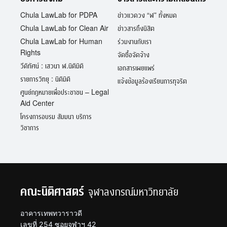
Chula LawLab for PDPA
ข่าวแวดวง “ฬ” ทั้งหมด
Chula LawLab for Clean Air
ข่าวสารถึงนิสิต
Chula LawLab for Human
ร่วมงานกับเรา
Rights
จัดซื้อจัดจ้าง
วีดิทัศน์ : เสวนา ฬ.นิติมิติ
เอกสารเผยแพร่
รายการวิทยุ : นิติมิติ
แจ้งข้อมูลร้องเรียนการทุจริต
ศูนย์กฎหมายเพื่อประชาชน – Legal
Aid Center
โครงการอบรม สัมมนา บริการ
วิชาการ
คณะนิติศาสตร์
จุฬาลงกรณ์มหาวิทยาลัย
อาคารเทพทวาราวดี
เลขที่ 254 ซอยจุฬาฯ 42