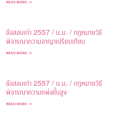
ข้อสอบ
READ MORE
เก่า
2557
/
น.ม.
/
ข้อสอบเก่า 2557 / น.ม. / กฎหมายวิธี
กฎหมาย
ว่า
พิจารณาความอาญาเปรียบเทียบ
ด้วย
ความ
สัมพันธ์
ข้อสอบ
READ MORE
ระหว่าง
เก่า
ตัว
2557
กระทำ
/
การ
น.ม.
ใน
/
ข้อสอบเก่า 2557 / น.ม. / กฎหมายวิธี
สังคม
กฎหมาย
ระหว่าง
วิธี
พิจารณาความแพ่งขั้นสูง
ประเทศ
พิจารณา
ความ
อาญา
ข้อสอบ
READ MORE
เปรียบ
เก่า
เทียบ
2557