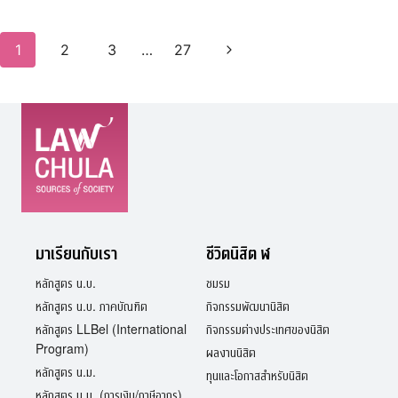
/
น.ม.
Page
1
2
3
…
27
Next
/
navigation
กฎหมาย
Page
วิธี
พิจารณา
ความ
แพ่ง
ขั้น
สูง
มาเรียนกับเรา
ชีวิตนิสิต ฬ
หลักสูตร น.บ.
ชมรม
หลักสูตร น.บ. ภาคบัณฑิต
กิจกรรมพัฒนานิสิต
หลักสูตร LLBel (International
กิจกรรมต่างประเทศของนิสิต
Program)
ผลงานนิสิต
หลักสูตร น.ม.
ทุนและโอกาสสำหรับนิสิต
หลักสูตร น.ม. (การเงิน/ภาษีอากร)