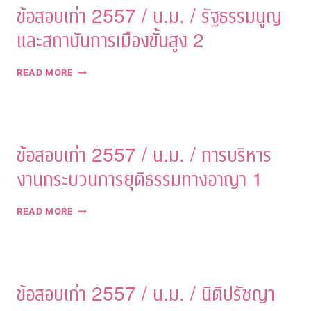
ข้อสอบเก่า 2557 / น.ม. / รัฐธรรมนูญ
สัมมนา
ปัญหา
และสถาบันการเมืองขั้นสูง 2
กฎหมาย
ขั้น
สูง
ข้อสอบ
READ MORE
เกี่ยว
เก่า
กับ
2557
สิทธิ
/
เสรีภาพ
น.ม.
/
ข้อสอบเก่า 2557 / น.ม. / การบริหาร
รัฐธรรมนูญ
และ
งานกระบวนการยุติธรรมทางอาญา 1
สถาบัน
การเมือง
ขั้น
ข้อสอบ
READ MORE
สูง
เก่า
2
2557
/
น.ม.
/
ข้อสอบเก่า 2557 / น.ม. / นิติปรัชญา
การ
บริหาร