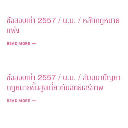
/
น.ม.
/
ข้อสอบเก่า 2557 / น.ม. / หลักกฎหมาย
อาชญา
วิทยา
แพ่ง
ขั้น
สูง
ข้อสอบ
READ MORE
เก่า
2557
/
น.ม.
/
ข้อสอบเก่า 2557 / น.ม. / สัมมนาปัญหา
หลัก
กฎหมาย
กฎหมายขั้นสูงเกี่ยวกับสิทธิเสรีภาพ
แพ่ง
ข้อสอบ
READ MORE
เก่า
2557
/
น.ม.
/