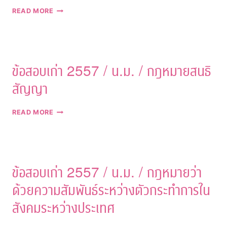
งาน
ข้อสอบ
READ MORE
กระบวนการ
เก่า
ยุติธรรม
2557
ทาง
/
อาญา
น.ม.
1
/
ข้อสอบเก่า 2557 / น.ม. / กฎหมายสนธิ
นิติ
ปรัชญา
สัญญา
ข้อสอบ
READ MORE
เก่า
2557
/
น.ม.
/
ข้อสอบเก่า 2557 / น.ม. / กฎหมายว่า
กฎหมาย
สนธิ
ด้วยความสัมพันธ์ระหว่างตัวกระทำการใน
สัญญา
สังคมระหว่างประเทศ