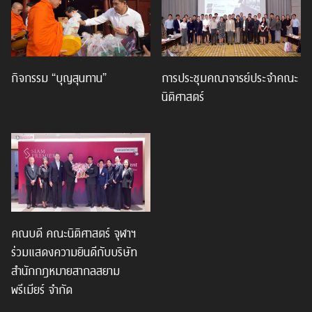
กิจกรรม “บุญสุนทาน”
การประชุมคณาจารย์ประจำคณะ
นิติศาสตร์
คณบดี คณะนิติศาสตร์ จุฬาฯ
ร่วมแสดงความยินดีกับบริษัท
สำนักกฎหมายสากลสยาม
พรีเมียร์ จำกัด