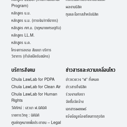
Program)
ผลงานนิสิต
หลักสูตร น.ม.
ทุนและโอกาสสำหรับนิสิต
หลักสูตร น.ม. (การเงิน/ภาษีอากร)
หลักสูตร ศศ.ม. (กฎหมายเศรษฐกิจ)
หลักสูตร LL.M.
หลักสูตร น.ด.
โครงการอบรม สัมมนา บริการ
วิชาการ (กำลังเปิดรับสมัคร)
บริการสังคม
ข่าวสารและความเคลื่อนไหว
Chula LawLab for PDPA
ข่าวแวดวง “ฬ” ทั้งหมด
Chula LawLab for Clean Air
ข่าวสารถึงนิสิต
Chula LawLab for Human
ร่วมงานกับเรา
Rights
จัดซื้อจัดจ้าง
วีดิทัศน์ : เสวนา ฬ.นิติมิติ
เอกสารเผยแพร่
รายการวิทยุ : นิติมิติ
แจ้งข้อมูลร้องเรียนการทุจริต
ศูนย์กฎหมายเพื่อประชาชน – Legal