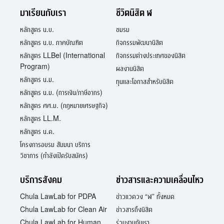
มาเรียนกับเรา
ชีวิตนิสิต ฬ
หลักสูตร น.บ.
ชมรม
หลักสูตร น.บ. ภาคบัณฑิต
กิจกรรมพัฒนานิสิต
หลักสูตร LLBel (International
กิจกรรมต่างประเทศของนิสิต
Program)
ผลงานนิสิต
หลักสูตร น.ม.
ทุนและโอกาสสำหรับนิสิต
หลักสูตร น.ม. (การเงิน/ภาษีอากร)
หลักสูตร ศศ.ม. (กฎหมายเศรษฐกิจ)
หลักสูตร LL.M.
หลักสูตร น.ด.
โครงการอบรม สัมมนา บริการ
วิชาการ (กำลังเปิดรับสมัคร)
บริการสังคม
ข่าวสารและความเคลื่อนไหว
Chula LawLab for PDPA
ข่าวแวดวง “ฬ” ทั้งหมด
Chula LawLab for Clean Air
ข่าวสารถึงนิสิต
Chula LawLab for Human
ร่วมงานกับเรา