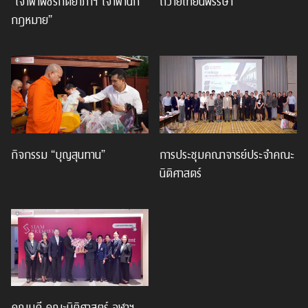
“เจ้าฟ้าพัชรกิติยาภาฯ เจ้าฟ้านัก
ถวายเทียนพรรษา
กฎหมาย”
กิจกรรม “บุญสุนทาน”
การประชุมคณาจารย์ประจำคณะ
นิติศาสตร์
คณบดี คณะนิติศาสตร์ จุฬาฯ