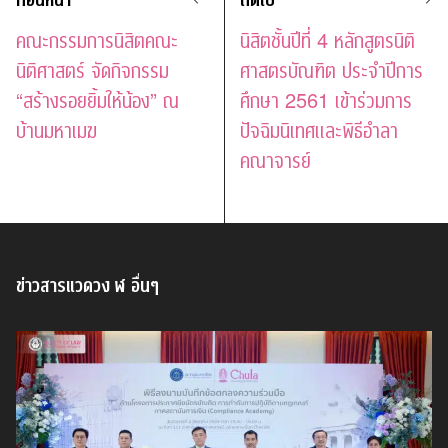
คณะกรรมการนิสิตคณะ
นิสิตชั้นปีที่ 4 หลักสูตรนิติ
นิติศาสตร์ จัดกิจกรรม
ศาสตรบัณฑิต ประจำปีการ
“สร้างรอยยิ้มให้น้อง” ณ
ศึกษา 2561 เข้าร่วมการ
บ้านมหาเมฆ
ปัจฉิมนิเทศและพิธีอำลา
คณาจารย์
ข่าวสารแวดวง ฬ อื่นๆ