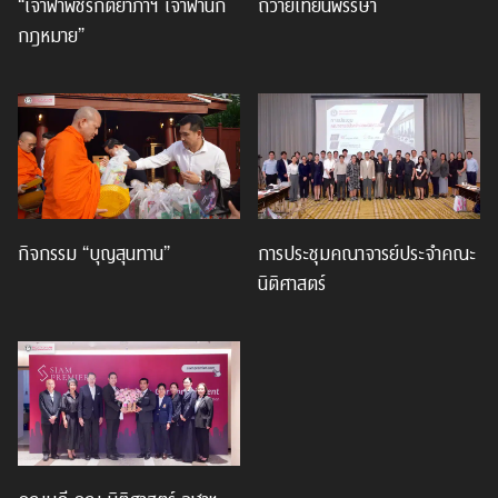
“เจ้าฟ้าพัชรกิติยาภาฯ เจ้าฟ้านัก
ถวายเทียนพรรษา
กฎหมาย”
กิจกรรม “บุญสุนทาน”
การประชุมคณาจารย์ประจำคณะ
นิติศาสตร์