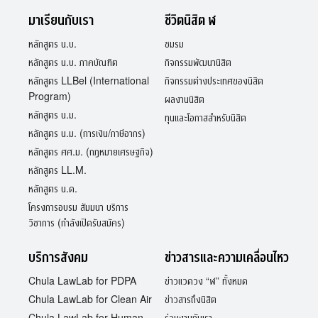
มาเรียนกับเรา
ชีวิตนิสิต ฬ
หลักสูตร น.บ.
ชมรม
หลักสูตร น.บ. ภาคบัณฑิต
กิจกรรมพัฒนานิสิต
หลักสูตร LLBel (International
กิจกรรมต่างประเทศของนิสิต
Program)
ผลงานนิสิต
หลักสูตร น.ม.
ทุนและโอกาสสำหรับนิสิต
หลักสูตร น.ม. (การเงิน/ภาษีอากร)
หลักสูตร ศศ.ม. (กฎหมายเศรษฐกิจ)
หลักสูตร LL.M.
หลักสูตร น.ด.
โครงการอบรม สัมมนา บริการ
วิชาการ (กำลังเปิดรับสมัคร)
บริการสังคม
ข่าวสารและความเคลื่อนไหว
Chula LawLab for PDPA
ข่าวแวดวง “ฬ” ทั้งหมด
Chula LawLab for Clean Air
ข่าวสารถึงนิสิต
Chula LawLab for Human
ร่วมงานกับเรา